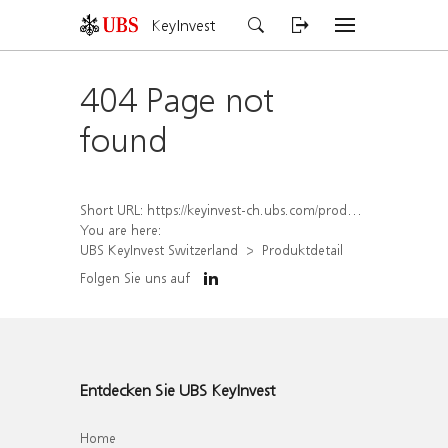
KeyInvest
404 Page not
found
Short URL:
https://keyinvest-ch.ubs.com/produkt/detail/index/isin/CH1579769451
You are here:
UBS KeyInvest Switzerland
Produktdetail
Folgen Sie uns auf
Entdecken Sie UBS KeyInvest
Home