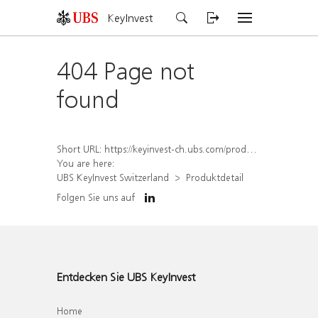
KeyInvest
404 Page not
found
Short URL:
https://keyinvest-ch.ubs.com/produkt/detail/index/isin/CH1579769469
You are here:
UBS KeyInvest Switzerland
Produktdetail
Folgen Sie uns auf
Entdecken Sie UBS KeyInvest
Home