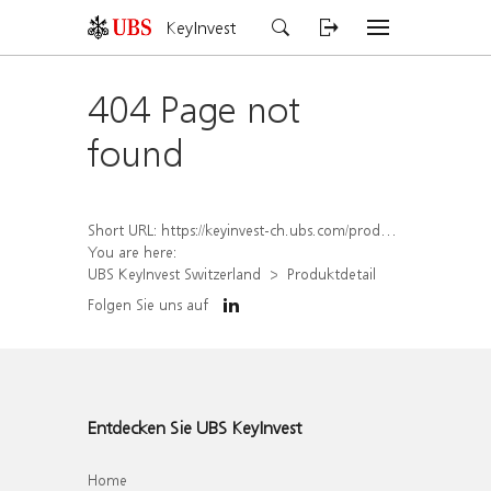
KeyInvest
404 Page not
found
Short URL:
https://keyinvest-ch.ubs.com/produkt/detail/index/isin/CH1579769576
You are here:
UBS KeyInvest Switzerland
Produktdetail
Folgen Sie uns auf
Entdecken Sie UBS KeyInvest
Home