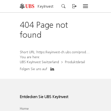
KeyInvest
404 Page not
found
Short URL:
https://keyinvest-ch.ubs.com/produkt/detail/index/isin/CH1579769592
You are here:
UBS KeyInvest Switzerland
Produktdetail
Folgen Sie uns auf
Entdecken Sie UBS KeyInvest
Home