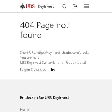
KeyInvest
404 Page not
found
Short URL:
https://keyinvest-ch.ubs.com/produkt/detail/index/isin/CH1579769782
You are here:
UBS KeyInvest Switzerland
Produktdetail
Folgen Sie uns auf
Entdecken Sie UBS KeyInvest
Home