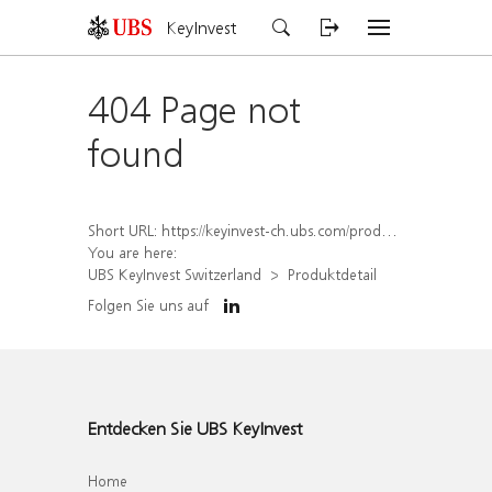
KeyInvest
404 Page not
found
Short URL:
https://keyinvest-ch.ubs.com/produkt/detail/index/isin/CH1579770541
You are here:
UBS KeyInvest Switzerland
Produktdetail
Folgen Sie uns auf
Entdecken Sie UBS KeyInvest
Home