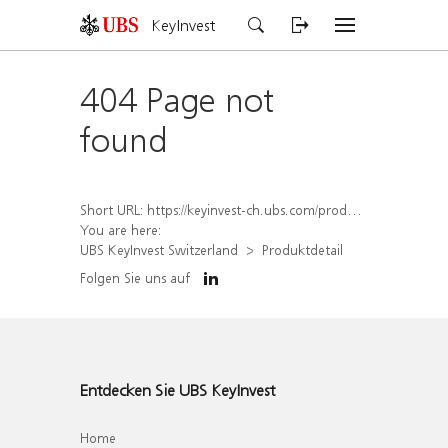
KeyInvest
404 Page not
found
Short URL:
https://keyinvest-ch.ubs.com/produkt/detail/index/isin/CH1579770608
You are here:
UBS KeyInvest Switzerland
Produktdetail
Folgen Sie uns auf
Entdecken Sie UBS KeyInvest
Home