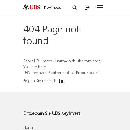
KeyInvest
404 Page not
found
Short URL:
https://keyinvest-ch.ubs.com/produkt/detail/index/isin/CH1580423668
You are here:
UBS KeyInvest Switzerland
Produktdetail
Folgen Sie uns auf
Entdecken Sie UBS KeyInvest
Home