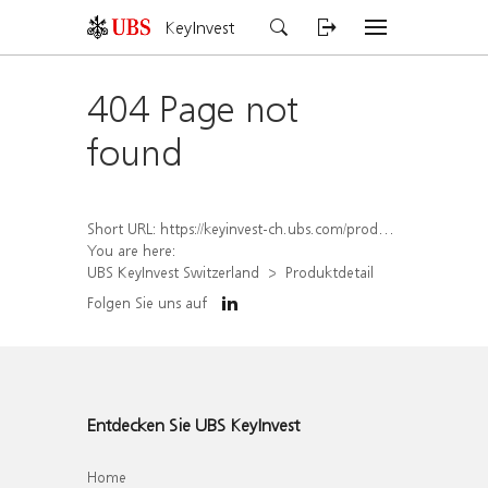
KeyInvest
404 Page not
found
Short URL:
https://keyinvest-ch.ubs.com/produkt/detail/index/isin/CH1580424021
You are here:
UBS KeyInvest Switzerland
Produktdetail
Folgen Sie uns auf
Entdecken Sie UBS KeyInvest
Home