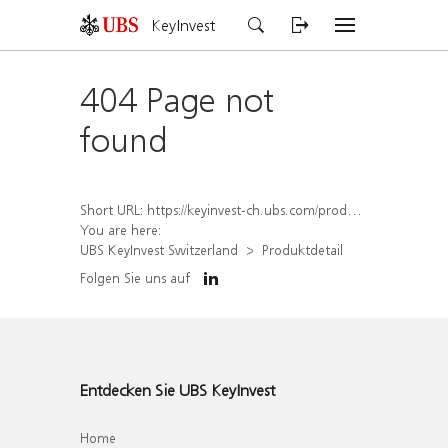
KeyInvest
404 Page not
found
Short URL:
https://keyinvest-ch.ubs.com/produkt/detail/index/isin/CH1580424195
You are here:
UBS KeyInvest Switzerland
Produktdetail
Folgen Sie uns auf
Entdecken Sie UBS KeyInvest
Home