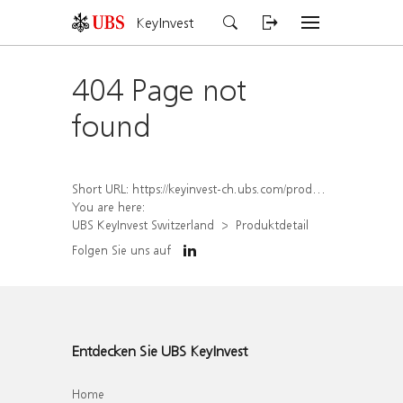
KeyInvest
404 Page not
found
Short URL:
https://keyinvest-ch.ubs.com/produkt/detail/index/isin/CH1580425515
You are here:
UBS KeyInvest Switzerland
Produktdetail
Folgen Sie uns auf
Entdecken Sie UBS KeyInvest
Home