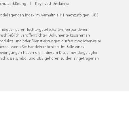
chutzerklärung
|
KeyInvest Disclaimer
undeliegenden Index im Verhältnis 1:1 nachzufolgen. UBS
und/oder deren Tochtergesellschaften, verbundenen
inschließlich veröffentlichter Dokumente (zusammen
 Produkte und/oder Dienstleistungen dürfen möglicherweise
ieren, wenn Sie handeln möchten. Im Falle eines
bedingungen haben die in diesem Disclaimer dargelegten
 Schlüsselsymbol und UBS gehören zu den eingetragenen