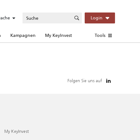
rache
Login
n
Kampagnen
My KeyInvest
Tools
Folgen Sie uns auf
My KeyInvest