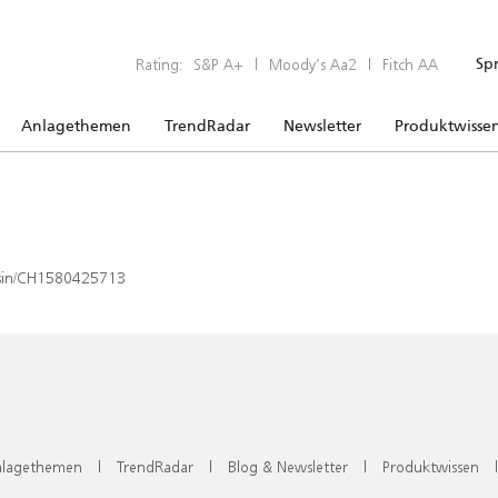
Rating:
S&P A+
|
Moody’s Aa2
|
Fitch AA
Sp
Anlagethemen
TrendRadar
Newsletter
Produktwisse
x/isin/CH1580425713
lagethemen
|
TrendRadar
|
Blog & Newsletter
|
Produktwissen
|