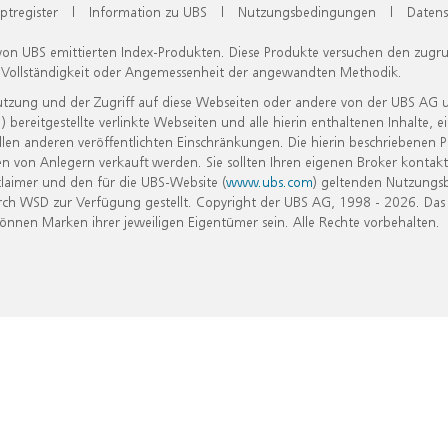
ptregister
|
Information zu UBS
|
Nutzungsbedingungen
|
Datens
 von UBS emittierten Index-Produkten. Diese Produkte versuchen den zugr
, Vollständigkeit oder Angemessenheit der angewandten Methodik.
Nutzung und der Zugriff auf diese Webseiten oder andere von der UBS AG 
eitgestellte verlinkte Webseiten und alle hierin enthaltenen Inhalte, e
allen anderen veröffentlichten Einschränkungen. Die hierin beschriebenen
n von Anlegern verkauft werden. Sie sollten Ihren eigenen Broker kontakt
laimer und den für die UBS-Website (
www.ubs.com
) geltenden Nutzungs
h WSD zur Verfügung gestellt. Copyright der UBS AG, 1998 - 2026. Das
nen Marken ihrer jeweiligen Eigentümer sein. Alle Rechte vorbehalten.