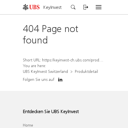
KeyInvest
404 Page not
found
Short URL:
https://keyinvest-ch.ubs.com/produkt/detail/index/isin/CH1580426109
You are here:
UBS KeyInvest Switzerland
Produktdetail
Folgen Sie uns auf
Entdecken Sie UBS KeyInvest
Home