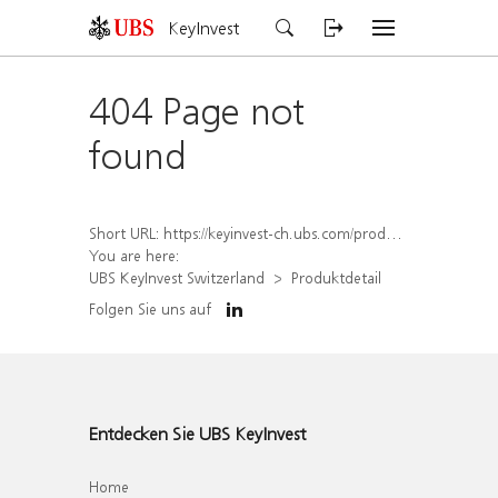
KeyInvest
404 Page not
found
Short URL:
https://keyinvest-ch.ubs.com/produkt/detail/index/isin/CH1580426349
You are here:
UBS KeyInvest Switzerland
Produktdetail
Folgen Sie uns auf
Entdecken Sie UBS KeyInvest
Home