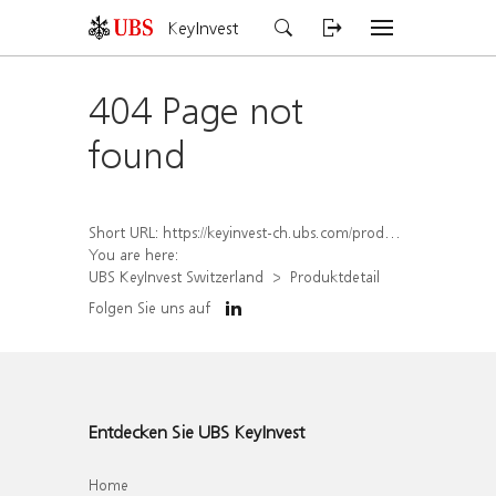
KeyInvest
404 Page not
found
Short URL:
https://keyinvest-ch.ubs.com/produkt/detail/index/isin/CH1580426422
You are here:
UBS KeyInvest Switzerland
Produktdetail
Folgen Sie uns auf
Entdecken Sie UBS KeyInvest
Home