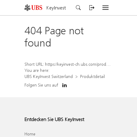
KeyInvest
404 Page not
found
Short URL:
https://keyinvest-ch.ubs.com/produkt/detail/index/isin/CH1580426570
You are here:
UBS KeyInvest Switzerland
Produktdetail
Folgen Sie uns auf
Entdecken Sie UBS KeyInvest
Home