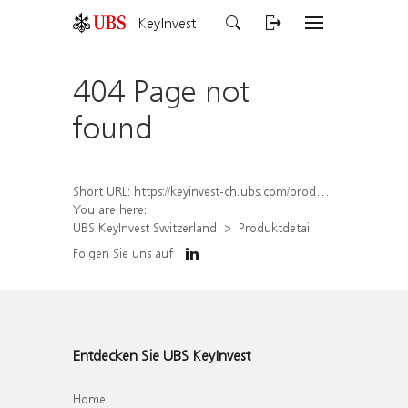
KeyInvest
404 Page not
found
Short URL:
https://keyinvest-ch.ubs.com/produkt/detail/index/isin/CH1580426646
You are here:
UBS KeyInvest Switzerland
Produktdetail
Folgen Sie uns auf
Entdecken Sie UBS KeyInvest
Home