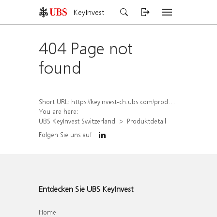
KeyInvest
404 Page not
found
Short URL:
https://keyinvest-ch.ubs.com/produkt/detail/index/isin/CH1580426653
You are here:
UBS KeyInvest Switzerland
Produktdetail
Folgen Sie uns auf
Entdecken Sie UBS KeyInvest
Home