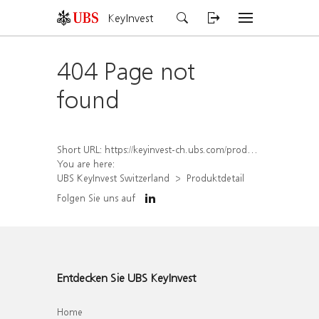
KeyInvest
404 Page not
found
Short URL:
https://keyinvest-ch.ubs.com/produkt/detail/index/isin/CH1580427826
You are here:
UBS KeyInvest Switzerland
Produktdetail
Folgen Sie uns auf
Entdecken Sie UBS KeyInvest
Home