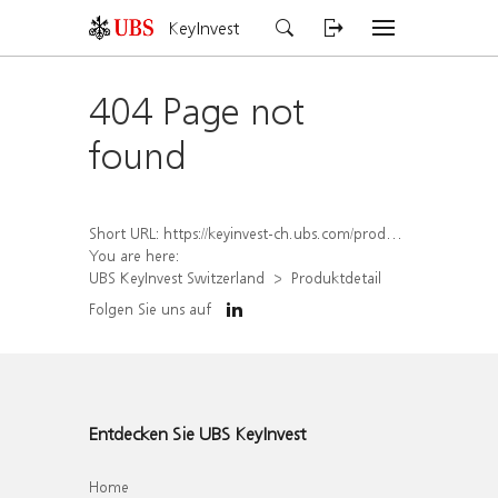
KeyInvest
404 Page not
found
Short URL:
https://keyinvest-ch.ubs.com/produkt/detail/index/isin/CH1580427883
You are here:
UBS KeyInvest Switzerland
Produktdetail
Folgen Sie uns auf
Entdecken Sie UBS KeyInvest
Home