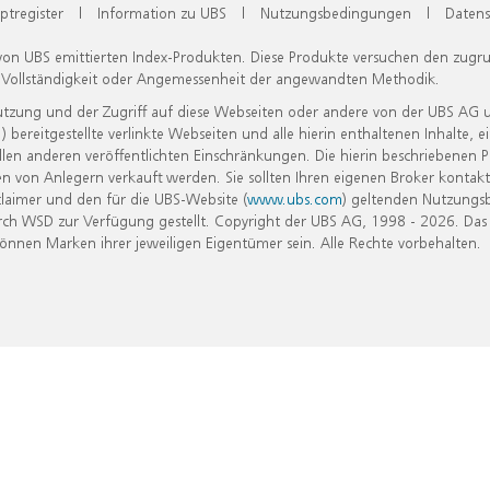
ptregister
|
Information zu UBS
|
Nutzungsbedingungen
|
Datens
 von UBS emittierten Index-Produkten. Diese Produkte versuchen den zugr
, Vollständigkeit oder Angemessenheit der angewandten Methodik.
Nutzung und der Zugriff auf diese Webseiten oder andere von der UBS AG 
eitgestellte verlinkte Webseiten und alle hierin enthaltenen Inhalte, e
allen anderen veröffentlichten Einschränkungen. Die hierin beschriebenen
n von Anlegern verkauft werden. Sie sollten Ihren eigenen Broker kontakt
laimer und den für die UBS-Website (
www.ubs.com
) geltenden Nutzungs
h WSD zur Verfügung gestellt. Copyright der UBS AG, 1998 - 2026. Das
nen Marken ihrer jeweiligen Eigentümer sein. Alle Rechte vorbehalten.