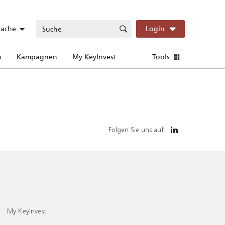
rache
Login
n
Kampagnen
My KeyInvest
Tools
Folgen Sie uns auf
My KeyInvest