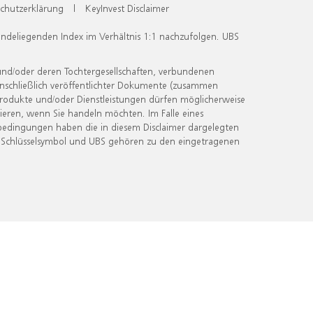
chutzerklärung
|
KeyInvest Disclaimer
undeliegenden Index im Verhältnis 1:1 nachzufolgen. UBS
und/oder deren Tochtergesellschaften, verbundenen
inschließlich veröffentlichter Dokumente (zusammen
 Produkte und/oder Dienstleistungen dürfen möglicherweise
ieren, wenn Sie handeln möchten. Im Falle eines
bedingungen haben die in diesem Disclaimer dargelegten
 Schlüsselsymbol und UBS gehören zu den eingetragenen