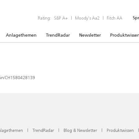
Rating:
S&P A+
|
Moody’s Aa2
|
Fitch AA
Sp
Anlagethemen
TrendRadar
Newsletter
Produktwisse
x/isin/CH1580428139
lagethemen
|
TrendRadar
|
Blog & Newsletter
|
Produktwissen
|