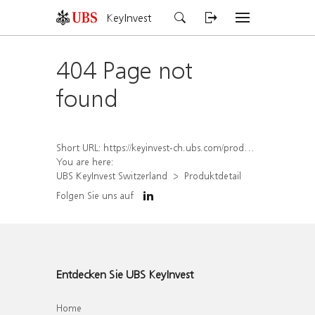
KeyInvest
404 Page not
found
Short URL:
https://keyinvest-ch.ubs.com/produkt/detail/index/isin/CH1580430382
You are here:
UBS KeyInvest Switzerland
Produktdetail
Folgen Sie uns auf
Entdecken Sie UBS KeyInvest
Home