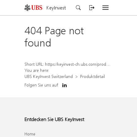
KeyInvest
404 Page not
found
Short URL:
https://keyinvest-ch.ubs.com/produkt/detail/index/isin/CH1580499460
You are here:
UBS KeyInvest Switzerland
Produktdetail
Folgen Sie uns auf
Entdecken Sie UBS KeyInvest
Home