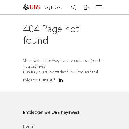
KeyInvest
404 Page not
found
Short URL:
https://keyinvest-ch.ubs.com/produkt/detail/index/isin/CH1580499502
You are here:
UBS KeyInvest Switzerland
Produktdetail
Folgen Sie uns auf
Entdecken Sie UBS KeyInvest
Home