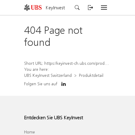
KeyInvest
404 Page not
found
Short URL:
https://keyinvest-ch.ubs.com/produkt/detail/index/isin/CH1580499940
You are here:
UBS KeyInvest Switzerland
Produktdetail
Folgen Sie uns auf
Entdecken Sie UBS KeyInvest
Home