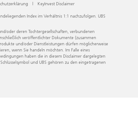
chutzerklärung
|
KeyInvest Disclaimer
undeliegenden Index im Verhältnis 1:1 nachzufolgen. UBS
und/oder deren Tochtergesellschaften, verbundenen
inschließlich veröffentlichter Dokumente (zusammen
 Produkte und/oder Dienstleistungen dürfen möglicherweise
ieren, wenn Sie handeln möchten. Im Falle eines
bedingungen haben die in diesem Disclaimer dargelegten
 Schlüsselsymbol und UBS gehören zu den eingetragenen