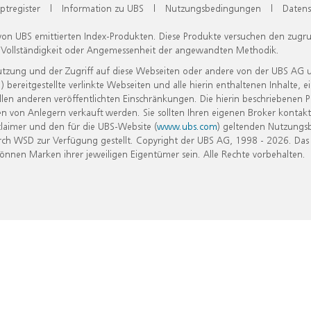
ptregister
|
Information zu UBS
|
Nutzungsbedingungen
|
Datens
 von UBS emittierten Index-Produkten. Diese Produkte versuchen den zugr
, Vollständigkeit oder Angemessenheit der angewandten Methodik.
Nutzung und der Zugriff auf diese Webseiten oder andere von der UBS AG 
eitgestellte verlinkte Webseiten und alle hierin enthaltenen Inhalte, e
allen anderen veröffentlichten Einschränkungen. Die hierin beschriebenen
n von Anlegern verkauft werden. Sie sollten Ihren eigenen Broker kontakt
laimer und den für die UBS-Website (
www.ubs.com
) geltenden Nutzungs
h WSD zur Verfügung gestellt. Copyright der UBS AG, 1998 - 2026. Das
nen Marken ihrer jeweiligen Eigentümer sein. Alle Rechte vorbehalten.