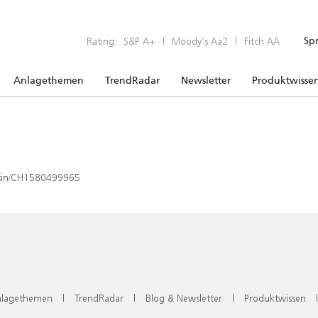
Rating:
S&P A+
|
Moody’s Aa2
|
Fitch AA
Sp
Anlagethemen
TrendRadar
Newsletter
Produktwisse
x/isin/CH1580499965
lagethemen
|
TrendRadar
|
Blog & Newsletter
|
Produktwissen
|