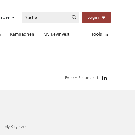
rache
Login
n
Kampagnen
My KeyInvest
Tools
Folgen Sie uns auf
My KeyInvest