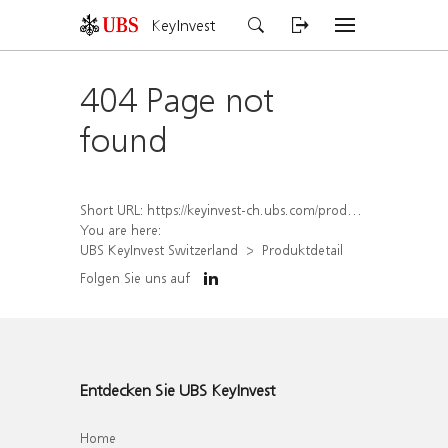
KeyInvest
404 Page not
found
Short URL:
https://keyinvest-ch.ubs.com/produkt/detail/index/isin/CH1580500291
You are here:
UBS KeyInvest Switzerland
Produktdetail
Folgen Sie uns auf
Entdecken Sie UBS KeyInvest
Home