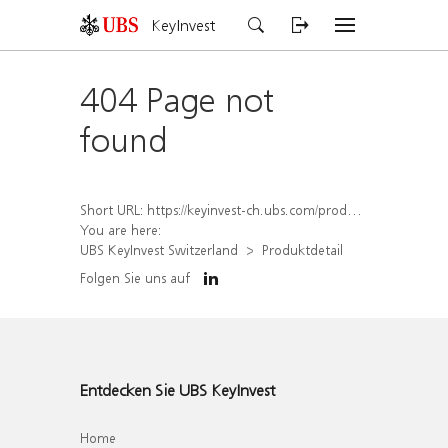
KeyInvest
404 Page not
found
Short URL:
https://keyinvest-ch.ubs.com/produkt/detail/index/isin/CH1580500366
You are here:
UBS KeyInvest Switzerland
Produktdetail
Folgen Sie uns auf
Entdecken Sie UBS KeyInvest
Home