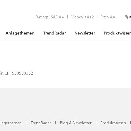
Rating:
S&P A+
|
Moody’s Aa2
|
Fitch AA
Sp
Anlagethemen
TrendRadar
Newsletter
Produktwisse
x/isin/CH1580500382
lagethemen
|
TrendRadar
|
Blog & Newsletter
|
Produktwissen
|