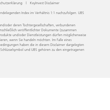
chutzerklärung
|
KeyInvest Disclaimer
undeliegenden Index im Verhältnis 1:1 nachzufolgen. UBS
und/oder deren Tochtergesellschaften, verbundenen
inschließlich veröffentlichter Dokumente (zusammen
 Produkte und/oder Dienstleistungen dürfen möglicherweise
ieren, wenn Sie handeln möchten. Im Falle eines
bedingungen haben die in diesem Disclaimer dargelegten
 Schlüsselsymbol und UBS gehören zu den eingetragenen