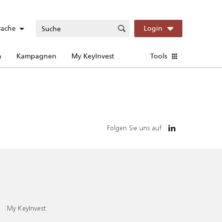
rache
Login
n
Kampagnen
My KeyInvest
Tools
Folgen Sie uns auf
My KeyInvest