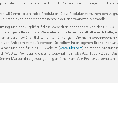
ptregister
|
Information zu UBS
|
Nutzungsbedingungen
|
Datens
 von UBS emittierten Index-Produkten. Diese Produkte versuchen den zugr
, Vollständigkeit oder Angemessenheit der angewandten Methodik.
Nutzung und der Zugriff auf diese Webseiten oder andere von der UBS AG 
eitgestellte verlinkte Webseiten und alle hierin enthaltenen Inhalte, e
allen anderen veröffentlichten Einschränkungen. Die hierin beschriebenen
n von Anlegern verkauft werden. Sie sollten Ihren eigenen Broker kontakt
laimer und den für die UBS-Website (
www.ubs.com
) geltenden Nutzungs
h WSD zur Verfügung gestellt. Copyright der UBS AG, 1998 - 2026. Das
nen Marken ihrer jeweiligen Eigentümer sein. Alle Rechte vorbehalten.