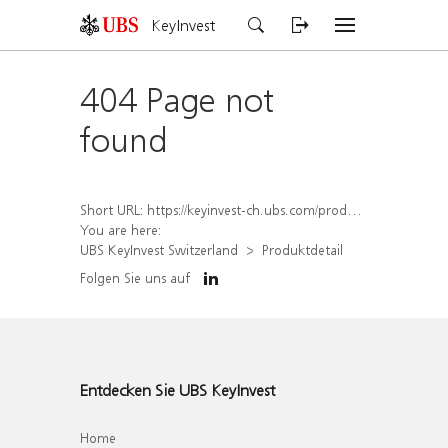
KeyInvest
404 Page not
found
Short URL:
https://keyinvest-ch.ubs.com/produkt/detail/index/isin/CH1580500937
You are here:
UBS KeyInvest Switzerland
Produktdetail
Folgen Sie uns auf
Entdecken Sie UBS KeyInvest
Home