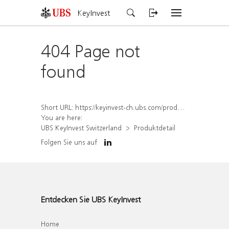
KeyInvest
404 Page not
found
Short URL:
https://keyinvest-ch.ubs.com/produkt/detail/index/isin/CH1580501091
You are here:
UBS KeyInvest Switzerland
Produktdetail
Folgen Sie uns auf
Entdecken Sie UBS KeyInvest
Home