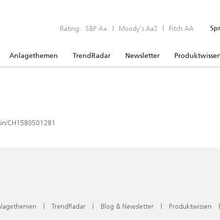
Rating:
S&P A+
|
Moody’s Aa2
|
Fitch AA
Sp
Anlagethemen
TrendRadar
Newsletter
Produktwisse
x/isin/CH1580501281
lagethemen
|
TrendRadar
|
Blog & Newsletter
|
Produktwissen
|