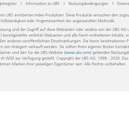
ptregister
|
Information zu UBS
|
Nutzungsbedingungen
|
Datens
 von UBS emittierten Index-Produkten. Diese Produkte versuchen den zugr
, Vollständigkeit oder Angemessenheit der angewandten Methodik.
Nutzung und der Zugriff auf diese Webseiten oder andere von der UBS AG 
eitgestellte verlinkte Webseiten und alle hierin enthaltenen Inhalte, e
allen anderen veröffentlichten Einschränkungen. Die hierin beschriebenen
n von Anlegern verkauft werden. Sie sollten Ihren eigenen Broker kontakt
laimer und den für die UBS-Website (
www.ubs.com
) geltenden Nutzungs
h WSD zur Verfügung gestellt. Copyright der UBS AG, 1998 - 2026. Das
nen Marken ihrer jeweiligen Eigentümer sein. Alle Rechte vorbehalten.