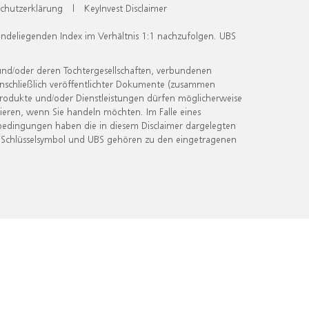
chutzerklärung
|
KeyInvest Disclaimer
undeliegenden Index im Verhältnis 1:1 nachzufolgen. UBS
und/oder deren Tochtergesellschaften, verbundenen
inschließlich veröffentlichter Dokumente (zusammen
 Produkte und/oder Dienstleistungen dürfen möglicherweise
ieren, wenn Sie handeln möchten. Im Falle eines
bedingungen haben die in diesem Disclaimer dargelegten
 Schlüsselsymbol und UBS gehören zu den eingetragenen