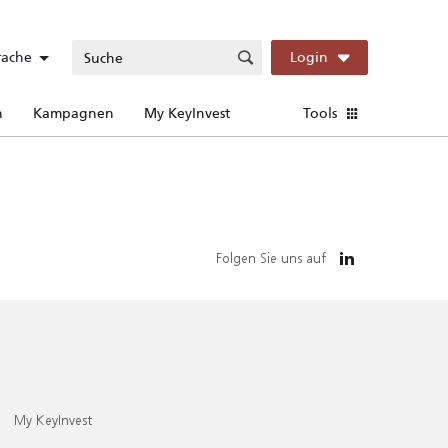
rache
Login
n
Kampagnen
My KeyInvest
Tools
Folgen Sie uns auf
My KeyInvest