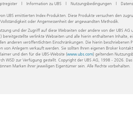
ptregister
|
Information zu UBS
|
Nutzungsbedingungen
|
Datens
 von UBS emittierten Index-Produkten. Diese Produkte versuchen den zugr
, Vollständigkeit oder Angemessenheit der angewandten Methodik.
Nutzung und der Zugriff auf diese Webseiten oder andere von der UBS AG 
eitgestellte verlinkte Webseiten und alle hierin enthaltenen Inhalte, e
allen anderen veröffentlichten Einschränkungen. Die hierin beschriebenen
n von Anlegern verkauft werden. Sie sollten Ihren eigenen Broker kontakt
laimer und den für die UBS-Website (
www.ubs.com
) geltenden Nutzungs
h WSD zur Verfügung gestellt. Copyright der UBS AG, 1998 - 2026. Das
nen Marken ihrer jeweiligen Eigentümer sein. Alle Rechte vorbehalten.