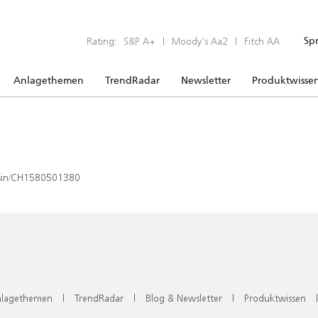
Rating:
S&P A+
|
Moody’s Aa2
|
Fitch AA
Sp
Anlagethemen
TrendRadar
Newsletter
Produktwisse
x/isin/CH1580501380
lagethemen
|
TrendRadar
|
Blog & Newsletter
|
Produktwissen
|