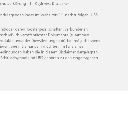
chutzerklärung
|
KeyInvest Disclaimer
undeliegenden Index im Verhältnis 1:1 nachzufolgen. UBS
und/oder deren Tochtergesellschaften, verbundenen
inschließlich veröffentlichter Dokumente (zusammen
 Produkte und/oder Dienstleistungen dürfen möglicherweise
ieren, wenn Sie handeln möchten. Im Falle eines
bedingungen haben die in diesem Disclaimer dargelegten
 Schlüsselsymbol und UBS gehören zu den eingetragenen