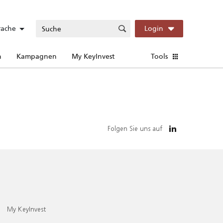
rache
Login
n
Kampagnen
My KeyInvest
Tools
Folgen Sie uns auf
My KeyInvest