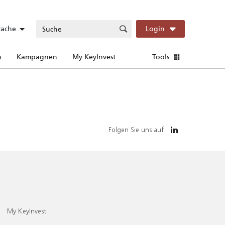
rache
Login
n
Kampagnen
My KeyInvest
Tools
Folgen Sie uns auf
My KeyInvest