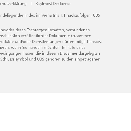
chutzerklärung
|
KeyInvest Disclaimer
undeliegenden Index im Verhältnis 1:1 nachzufolgen. UBS
und/oder deren Tochtergesellschaften, verbundenen
inschließlich veröffentlichter Dokumente (zusammen
 Produkte und/oder Dienstleistungen dürfen möglicherweise
ieren, wenn Sie handeln möchten. Im Falle eines
bedingungen haben die in diesem Disclaimer dargelegten
 Schlüsselsymbol und UBS gehören zu den eingetragenen