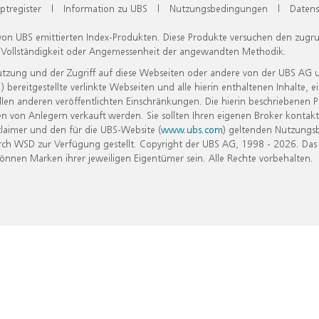
ptregister
|
Information zu UBS
|
Nutzungsbedingungen
|
Datens
 von UBS emittierten Index-Produkten. Diese Produkte versuchen den zugr
, Vollständigkeit oder Angemessenheit der angewandten Methodik.
Nutzung und der Zugriff auf diese Webseiten oder andere von der UBS AG 
eitgestellte verlinkte Webseiten und alle hierin enthaltenen Inhalte, e
allen anderen veröffentlichten Einschränkungen. Die hierin beschriebenen
n von Anlegern verkauft werden. Sie sollten Ihren eigenen Broker kontakt
laimer und den für die UBS-Website (
www.ubs.com
) geltenden Nutzungs
h WSD zur Verfügung gestellt. Copyright der UBS AG, 1998 - 2026. Das
nen Marken ihrer jeweiligen Eigentümer sein. Alle Rechte vorbehalten.