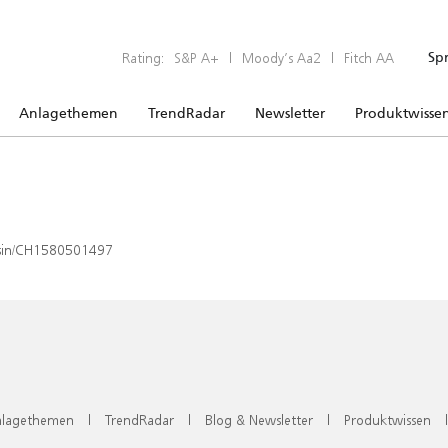
Rating:
S&P A+
|
Moody’s Aa2
|
Fitch AA
Sp
Anlagethemen
TrendRadar
Newsletter
Produktwisse
x/isin/CH1580501497
lagethemen
|
TrendRadar
|
Blog & Newsletter
|
Produktwissen
|