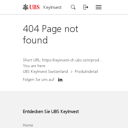
KeyInvest
404 Page not
found
Short URL:
https://keyinvest-ch.ubs.com/produkt/detail/index/isin/CH1580501547
You are here:
UBS KeyInvest Switzerland
Produktdetail
Folgen Sie uns auf
Entdecken Sie UBS KeyInvest
Home