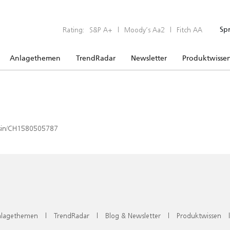
Rating:
S&P A+
|
Moody’s Aa2
|
Fitch AA
Sp
Anlagethemen
TrendRadar
Newsletter
Produktwisse
x/isin/CH1580505787
lagethemen
|
TrendRadar
|
Blog & Newsletter
|
Produktwissen
|