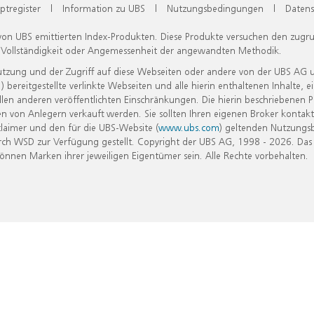
ptregister
|
Information zu UBS
|
Nutzungsbedingungen
|
Datens
 von UBS emittierten Index-Produkten. Diese Produkte versuchen den zugr
, Vollständigkeit oder Angemessenheit der angewandten Methodik.
Nutzung und der Zugriff auf diese Webseiten oder andere von der UBS AG 
eitgestellte verlinkte Webseiten und alle hierin enthaltenen Inhalte, e
allen anderen veröffentlichten Einschränkungen. Die hierin beschriebenen
n von Anlegern verkauft werden. Sie sollten Ihren eigenen Broker kontakt
laimer und den für die UBS-Website (
www.ubs.com
) geltenden Nutzungs
h WSD zur Verfügung gestellt. Copyright der UBS AG, 1998 - 2026. Das
nen Marken ihrer jeweiligen Eigentümer sein. Alle Rechte vorbehalten.