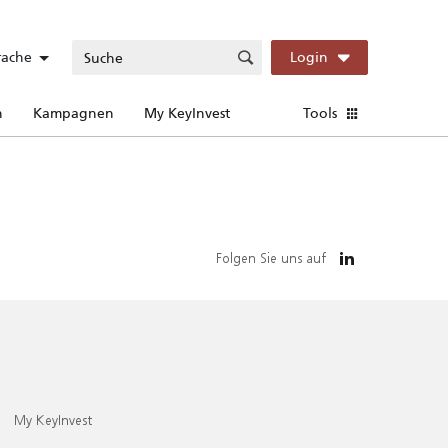
rache
Login
n
Kampagnen
My KeyInvest
Tools
Folgen Sie uns auf
My KeyInvest