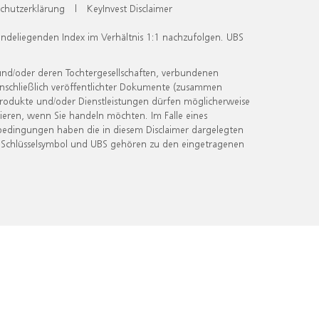
chutzerklärung
|
KeyInvest Disclaimer
undeliegenden Index im Verhältnis 1:1 nachzufolgen. UBS
und/oder deren Tochtergesellschaften, verbundenen
inschließlich veröffentlichter Dokumente (zusammen
 Produkte und/oder Dienstleistungen dürfen möglicherweise
ieren, wenn Sie handeln möchten. Im Falle eines
bedingungen haben die in diesem Disclaimer dargelegten
 Schlüsselsymbol und UBS gehören zu den eingetragenen