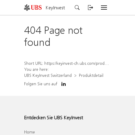
KeyInvest
404 Page not
found
Short URL:
https://keyinvest-ch.ubs.com/produkt/detail/index/isin/CH1580505829
You are here:
UBS KeyInvest Switzerland
Produktdetail
Folgen Sie uns auf
Entdecken Sie UBS KeyInvest
Home