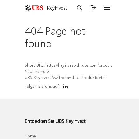
KeyInvest
404 Page not
found
Short URL:
https://keyinvest-ch.ubs.com/produkt/detail/index/isin/CH1580505969
You are here:
UBS KeyInvest Switzerland
Produktdetail
Folgen Sie uns auf
Entdecken Sie UBS KeyInvest
Home