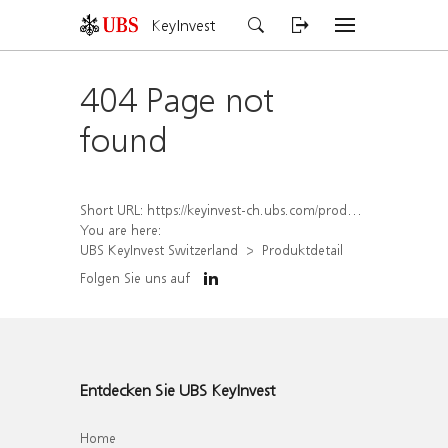
KeyInvest
404 Page not
found
Short URL:
https://keyinvest-ch.ubs.com/produkt/detail/index/isin/CH1580505985
You are here:
UBS KeyInvest Switzerland
Produktdetail
Folgen Sie uns auf
Entdecken Sie UBS KeyInvest
Home