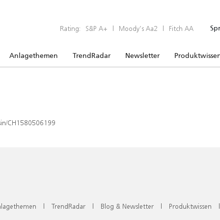
Rating:
S&P A+
|
Moody’s Aa2
|
Fitch AA
Sp
Anlagethemen
TrendRadar
Newsletter
Produktwisse
x/isin/CH1580506199
lagethemen
|
TrendRadar
|
Blog & Newsletter
|
Produktwissen
|