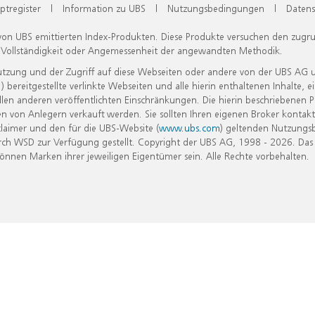
ptregister
|
Information zu UBS
|
Nutzungsbedingungen
|
Datens
 von UBS emittierten Index-Produkten. Diese Produkte versuchen den zugr
, Vollständigkeit oder Angemessenheit der angewandten Methodik.
Nutzung und der Zugriff auf diese Webseiten oder andere von der UBS AG 
eitgestellte verlinkte Webseiten und alle hierin enthaltenen Inhalte, e
allen anderen veröffentlichten Einschränkungen. Die hierin beschriebenen
n von Anlegern verkauft werden. Sie sollten Ihren eigenen Broker kontakt
laimer und den für die UBS-Website (
www.ubs.com
) geltenden Nutzungs
h WSD zur Verfügung gestellt. Copyright der UBS AG, 1998 - 2026. Das
nen Marken ihrer jeweiligen Eigentümer sein. Alle Rechte vorbehalten.