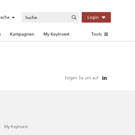
rache
Login
n
Kampagnen
My KeyInvest
Tools
Folgen Sie uns auf
My KeyInvest