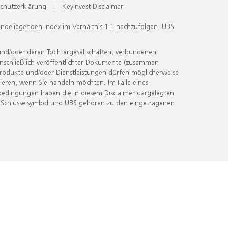
chutzerklärung
|
KeyInvest Disclaimer
undeliegenden Index im Verhältnis 1:1 nachzufolgen. UBS
und/oder deren Tochtergesellschaften, verbundenen
inschließlich veröffentlichter Dokumente (zusammen
 Produkte und/oder Dienstleistungen dürfen möglicherweise
ieren, wenn Sie handeln möchten. Im Falle eines
bedingungen haben die in diesem Disclaimer dargelegten
 Schlüsselsymbol und UBS gehören zu den eingetragenen