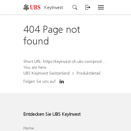
KeyInvest
404 Page not
found
Short URL:
https://keyinvest-ch.ubs.com/produkt/detail/index/isin/CH1580506801
You are here:
UBS KeyInvest Switzerland
Produktdetail
Folgen Sie uns auf
Entdecken Sie UBS KeyInvest
Home