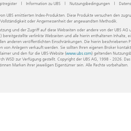
ptregister
|
Information zu UBS
|
Nutzungsbedingungen
|
Datens
 von UBS emittierten Index-Produkten. Diese Produkte versuchen den zugr
, Vollständigkeit oder Angemessenheit der angewandten Methodik.
Nutzung und der Zugriff auf diese Webseiten oder andere von der UBS AG 
eitgestellte verlinkte Webseiten und alle hierin enthaltenen Inhalte, e
allen anderen veröffentlichten Einschränkungen. Die hierin beschriebenen
n von Anlegern verkauft werden. Sie sollten Ihren eigenen Broker kontakt
laimer und den für die UBS-Website (
www.ubs.com
) geltenden Nutzungs
h WSD zur Verfügung gestellt. Copyright der UBS AG, 1998 - 2026. Das
nen Marken ihrer jeweiligen Eigentümer sein. Alle Rechte vorbehalten.