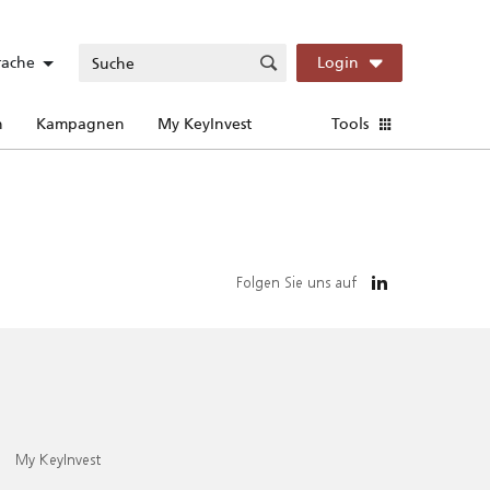
rache
Login
n
Kampagnen
My KeyInvest
Tools
Folgen Sie uns auf
My KeyInvest