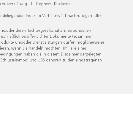
chutzerklärung
|
KeyInvest Disclaimer
undeliegenden Index im Verhältnis 1:1 nachzufolgen. UBS
und/oder deren Tochtergesellschaften, verbundenen
inschließlich veröffentlichter Dokumente (zusammen
 Produkte und/oder Dienstleistungen dürfen möglicherweise
ieren, wenn Sie handeln möchten. Im Falle eines
bedingungen haben die in diesem Disclaimer dargelegten
 Schlüsselsymbol und UBS gehören zu den eingetragenen