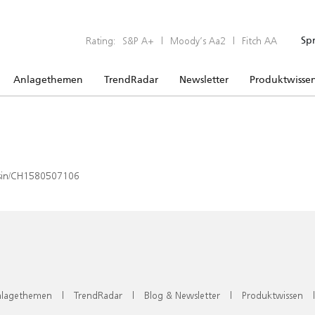
Rating:
S&P A+
|
Moody’s Aa2
|
Fitch AA
Sp
Anlagethemen
TrendRadar
Newsletter
Produktwisse
x/isin/CH1580507106
lagethemen
|
TrendRadar
|
Blog & Newsletter
|
Produktwissen
|