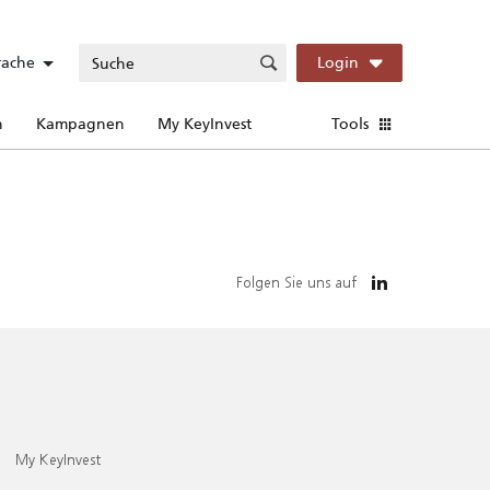
rache
Login
n
Kampagnen
My KeyInvest
Tools
Folgen Sie uns auf
My KeyInvest