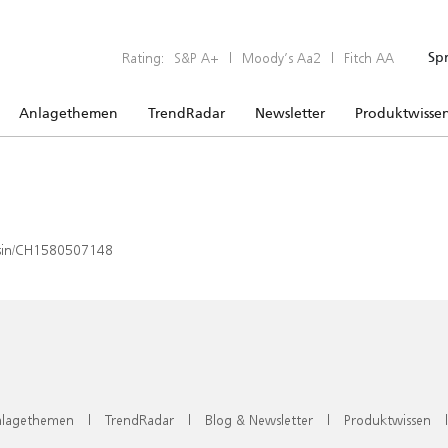
Rating:
S&P A+
|
Moody’s Aa2
|
Fitch AA
Sp
Anlagethemen
TrendRadar
Newsletter
Produktwisse
x/isin/CH1580507148
lagethemen
|
TrendRadar
|
Blog & Newsletter
|
Produktwissen
|