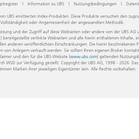
ptregister
|
Information zu UBS
|
Nutzungsbedingungen
|
Datens
 von UBS emittierten Index-Produkten. Diese Produkte versuchen den zugr
, Vollständigkeit oder Angemessenheit der angewandten Methodik.
Nutzung und der Zugriff auf diese Webseiten oder andere von der UBS AG 
eitgestellte verlinkte Webseiten und alle hierin enthaltenen Inhalte, e
allen anderen veröffentlichten Einschränkungen. Die hierin beschriebenen
n von Anlegern verkauft werden. Sie sollten Ihren eigenen Broker kontakt
laimer und den für die UBS-Website (
www.ubs.com
) geltenden Nutzungs
h WSD zur Verfügung gestellt. Copyright der UBS AG, 1998 - 2026. Das
nen Marken ihrer jeweiligen Eigentümer sein. Alle Rechte vorbehalten.