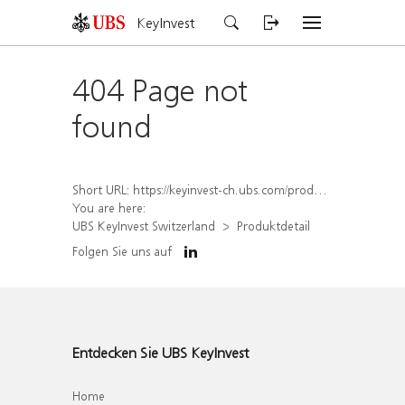
KeyInvest
404 Page not
found
Short URL:
https://keyinvest-ch.ubs.com/produkt/detail/index/isin/CH1580901713
You are here:
UBS KeyInvest Switzerland
Produktdetail
Folgen Sie uns auf
Entdecken Sie UBS KeyInvest
Home