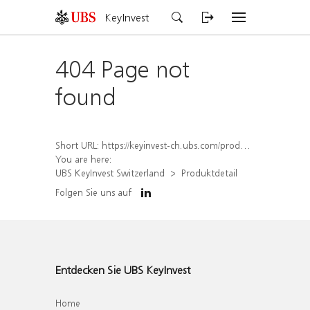
KeyInvest
404 Page not
found
Short URL:
https://keyinvest-ch.ubs.com/produkt/detail/index/isin/CH1580904162
You are here:
UBS KeyInvest Switzerland
Produktdetail
Folgen Sie uns auf
Entdecken Sie UBS KeyInvest
Home