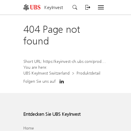
KeyInvest
404 Page not
found
Short URL:
https://keyinvest-ch.ubs.com/produkt/detail/index/isin/CH1580904220
You are here:
UBS KeyInvest Switzerland
Produktdetail
Folgen Sie uns auf
Entdecken Sie UBS KeyInvest
Home