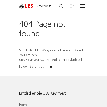
KeyInvest
404 Page not
found
Short URL:
https://keyinvest-ch.ubs.com/produkt/detail/index/isin/CH1580904881
You are here:
UBS KeyInvest Switzerland
Produktdetail
Folgen Sie uns auf
Entdecken Sie UBS KeyInvest
Home