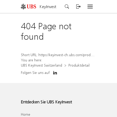
KeyInvest
404 Page not
found
Short URL:
https://keyinvest-ch.ubs.com/produkt/detail/index/isin/CH1580905748
You are here:
UBS KeyInvest Switzerland
Produktdetail
Folgen Sie uns auf
Entdecken Sie UBS KeyInvest
Home