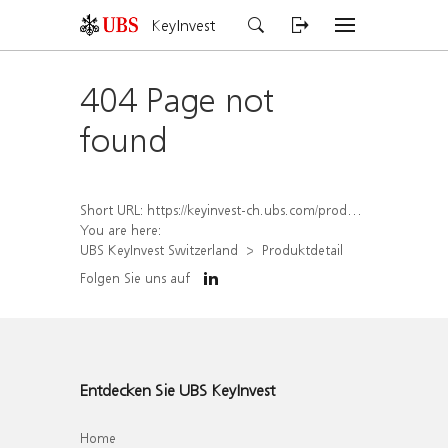
KeyInvest
404 Page not
found
Short URL:
https://keyinvest-ch.ubs.com/produkt/detail/index/isin/CH1580906233
You are here:
UBS KeyInvest Switzerland
Produktdetail
Folgen Sie uns auf
Entdecken Sie UBS KeyInvest
Home