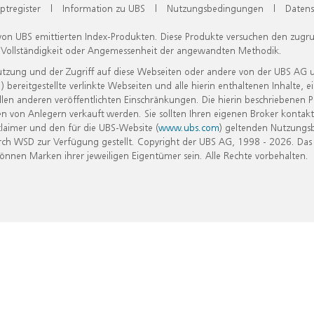
ptregister
|
Information zu UBS
|
Nutzungsbedingungen
|
Datens
 von UBS emittierten Index-Produkten. Diese Produkte versuchen den zugr
, Vollständigkeit oder Angemessenheit der angewandten Methodik.
Nutzung und der Zugriff auf diese Webseiten oder andere von der UBS AG 
eitgestellte verlinkte Webseiten und alle hierin enthaltenen Inhalte, e
allen anderen veröffentlichten Einschränkungen. Die hierin beschriebenen
n von Anlegern verkauft werden. Sie sollten Ihren eigenen Broker kontakt
laimer und den für die UBS-Website (
www.ubs.com
) geltenden Nutzungs
h WSD zur Verfügung gestellt. Copyright der UBS AG, 1998 - 2026. Das
nen Marken ihrer jeweiligen Eigentümer sein. Alle Rechte vorbehalten.