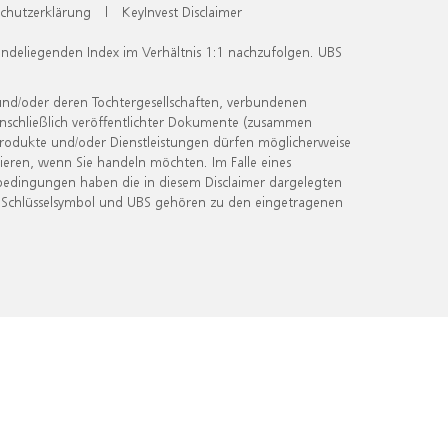
chutzerklärung
|
KeyInvest Disclaimer
undeliegenden Index im Verhältnis 1:1 nachzufolgen. UBS
und/oder deren Tochtergesellschaften, verbundenen
inschließlich veröffentlichter Dokumente (zusammen
 Produkte und/oder Dienstleistungen dürfen möglicherweise
ieren, wenn Sie handeln möchten. Im Falle eines
bedingungen haben die in diesem Disclaimer dargelegten
 Schlüsselsymbol und UBS gehören zu den eingetragenen