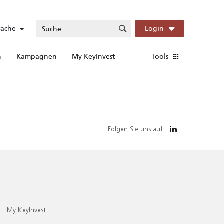
rache
Login
n
Kampagnen
My KeyInvest
Tools
Folgen Sie uns auf
My KeyInvest