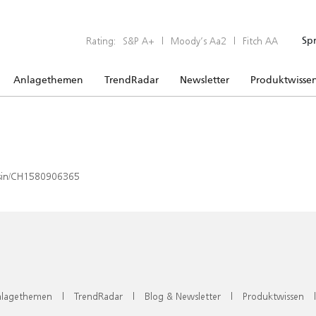
Rating:
S&P A+
|
Moody’s Aa2
|
Fitch AA
Sp
Anlagethemen
TrendRadar
Newsletter
Produktwisse
x/isin/CH1580906365
lagethemen
|
TrendRadar
|
Blog & Newsletter
|
Produktwissen
|